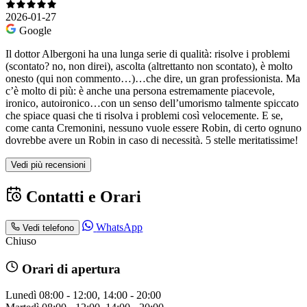
2026-01-27
Google
Il dottor Albergoni ha una lunga serie di qualità: risolve i problemi
(scontato? no, non direi), ascolta (altrettanto non scontato), è molto
onesto (qui non commento…)…che dire, un gran professionista. Ma
c’è molto di più: è anche una persona estremamente piacevole,
ironico, autoironico…con un senso dell’umorismo talmente spiccato
che spiace quasi che ti risolva i problemi così velocemente. E se,
come canta Cremonini, nessuno vuole essere Robin, di certo ognuno
dovrebbe avere un Robin in caso di necessità. 5 stelle meritatissime!
Vedi più recensioni
Contatti e Orari
WhatsApp
Vedi telefono
Chiuso
Orari di apertura
Lunedì
08:00 - 12:00, 14:00 - 20:00