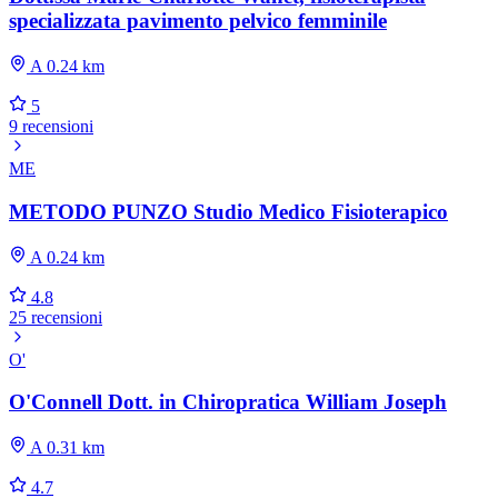
specializzata pavimento pelvico femminile
A 0.24 km
5
9 recensioni
ME
METODO PUNZO Studio Medico Fisioterapico
A 0.24 km
4.8
25 recensioni
O'
O'Connell Dott. in Chiropratica William Joseph
A 0.31 km
4.7