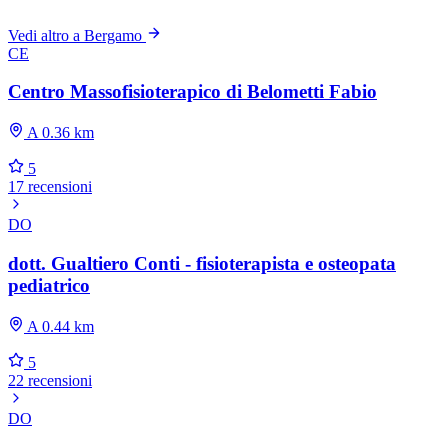
Vedi altro a Bergamo
CE
Centro Massofisioterapico di Belometti Fabio
A 0.36 km
5
17 recensioni
DO
dott. Gualtiero Conti - fisioterapista e osteopata
pediatrico
A 0.44 km
5
22 recensioni
DO