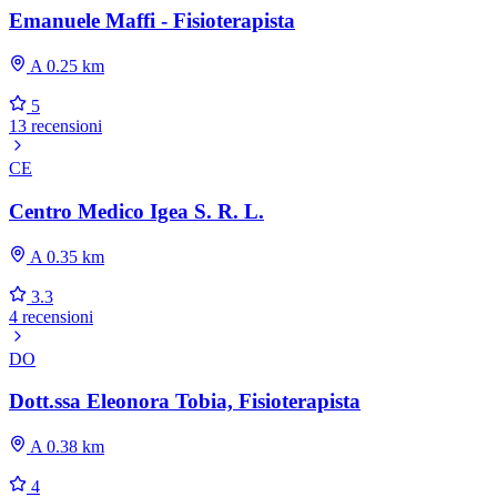
Emanuele Maffi - Fisioterapista
A 0.25 km
5
13 recensioni
CE
Centro Medico Igea S. R. L.
A 0.35 km
3.3
4 recensioni
DO
Dott.ssa Eleonora Tobia, Fisioterapista
A 0.38 km
4