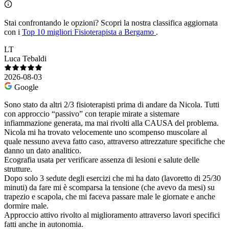
Stai confrontando le opzioni?
Scopri la nostra classifica aggiornata
con i
Top 10 migliori Fisioterapista a Bergamo
.
LT
Luca Tebaldi
2026-08-03
Google
Sono stato da altri 2/3 fisioterapisti prima di andare da Nicola. Tutti
con approccio “passivo” con terapie mirate a sistemare
infiammazione generata, ma mai rivolti alla CAUSA del problema.
Nicola mi ha trovato velocemente uno scompenso muscolare al
quale nessuno aveva fatto caso, attraverso attrezzature specifiche che
danno un dato analitico.
Ecografia usata per verificare assenza di lesioni e salute delle
strutture.
Dopo solo 3 sedute degli esercizi che mi ha dato (lavoretto di 25/30
minuti) da fare mi è scomparsa la tensione (che avevo da mesi) su
trapezio e scapola, che mi faceva passare male le giornate e anche
dormire male.
Approccio attivo rivolto al miglioramento attraverso lavori specifici
fatti anche in autonomia.