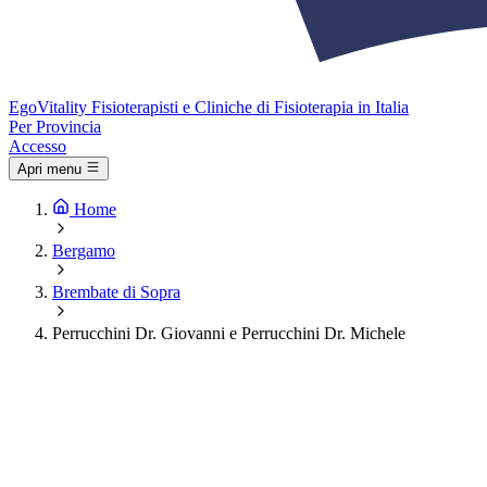
Ego
Vitality
Fisioterapisti e Cliniche di Fisioterapia in Italia
Per Provincia
Accesso
Apri menu
Home
Bergamo
Brembate di Sopra
Perrucchini Dr. Giovanni e Perrucchini Dr. Michele