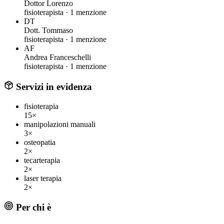
Dottor Lorenzo
fisioterapista ·
1 menzione
DT
Dott. Tommaso
fisioterapista ·
1 menzione
AF
Andrea Franceschelli
fisioterapista ·
1 menzione
Servizi in evidenza
fisioterapia
15×
manipolazioni manuali
3×
osteopatia
2×
tecarterapia
2×
laser terapia
2×
Per chi è