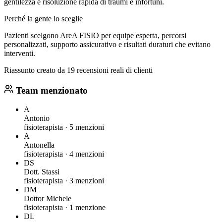
gentilezza e risoluzione rapida di traumi e infortuni.
Perché la gente lo sceglie
Pazienti scelgono AreA FISIO per equipe esperta, percorsi
personalizzati, supporto assicurativo e risultati duraturi che evitano
interventi.
Riassunto creato da 19 recensioni reali di clienti
Team menzionato
A
Antonio
fisioterapista ·
5 menzioni
A
Antonella
fisioterapista ·
4 menzioni
DS
Dott. Stassi
fisioterapista ·
3 menzioni
DM
Dottor Michele
fisioterapista ·
1 menzione
DL