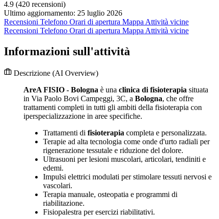
4.9
(420 recensioni)
Ultimo aggiornamento: 25 luglio 2026
Recensioni
Telefono
Orari di apertura
Mappa
Attività vicine
Recensioni
Telefono
Orari di apertura
Mappa
Attività vicine
Informazioni sull'attività
Descrizione
(AI Overview)
AreA FISIO - Bologna
è una
clinica di fisioterapia
situata
in Via Paolo Bovi Campeggi, 3C, a
Bologna
, che offre
trattamenti completi in tutti gli ambiti della fisioterapia con
iperspecializzazione in aree specifiche.
Trattamenti di
fisioterapia
completa e personalizzata.
Terapie ad alta tecnologia come onde d'urto radiali per
rigenerazione tessutale e riduzione del dolore.
Ultrasuoni per lesioni muscolari, articolari, tendiniti e
edemi.
Impulsi elettrici modulati per stimolare tessuti nervosi e
vascolari.
Terapia manuale, osteopatia e programmi di
riabilitazione.
Fisiopalestra per esercizi riabilitativi.