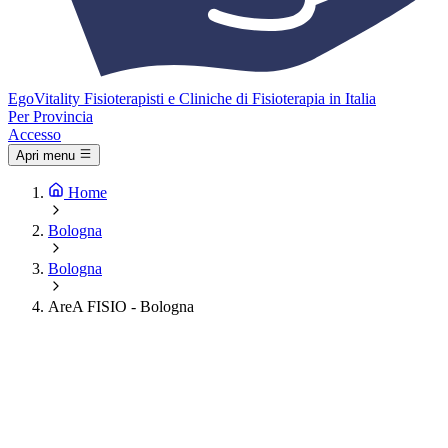
Ego
Vitality
Fisioterapisti e Cliniche di Fisioterapia in Italia
Per Provincia
Accesso
Apri menu
Home
Bologna
Bologna
AreA FISIO - Bologna