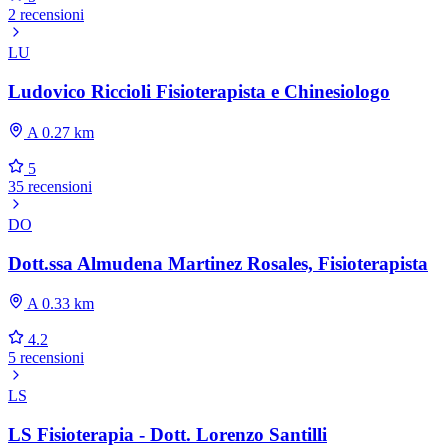
2 recensioni
LU
Ludovico Riccioli Fisioterapista e Chinesiologo
A 0.27 km
5
35 recensioni
DO
Dott.ssa Almudena Martinez Rosales, Fisioterapista
A 0.33 km
4.2
5 recensioni
LS
LS Fisioterapia - Dott. Lorenzo Santilli