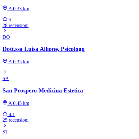
A 0.33 km
5
28 recensioni
DO
Dott.ssa Luisa Allione, Psicologo
A 0.35 km
SA
San Prospero Medicina Estetica
A 0.45 km
4.1
25 recensioni
ST