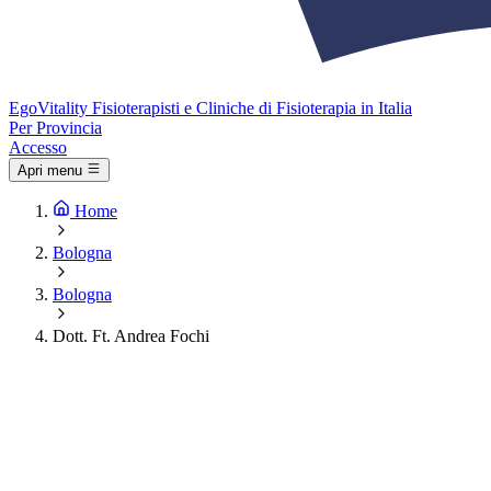
Ego
Vitality
Fisioterapisti e Cliniche di Fisioterapia in Italia
Per Provincia
Accesso
Apri menu
Home
Bologna
Bologna
Dott. Ft. Andrea Fochi