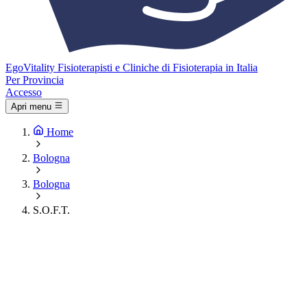
Ego
Vitality
Fisioterapisti e Cliniche di Fisioterapia in Italia
Per Provincia
Accesso
Apri menu
Home
Bologna
Bologna
S.O.F.T.