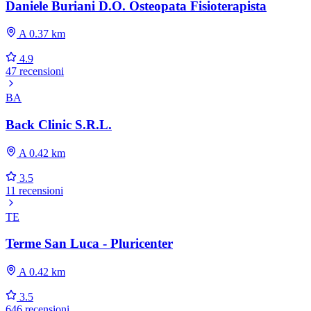
Daniele Buriani D.O. Osteopata Fisioterapista
A 0.37 km
4.9
47 recensioni
BA
Back Clinic S.R.L.
A 0.42 km
3.5
11 recensioni
TE
Terme San Luca - Pluricenter
A 0.42 km
3.5
646 recensioni