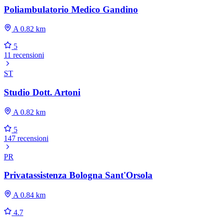
Poliambulatorio Medico Gandino
A 0.82 km
5
11 recensioni
ST
Studio Dott. Artoni
A 0.82 km
5
147 recensioni
PR
Privatassistenza Bologna Sant'Orsola
A 0.84 km
4.7