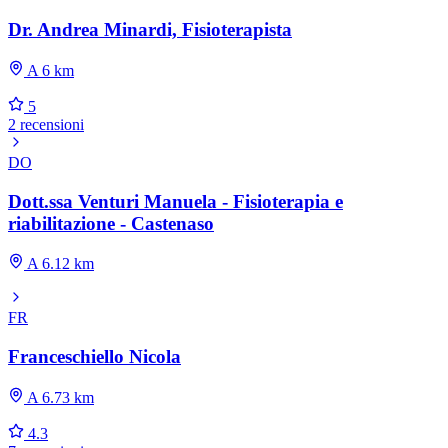
Dr. Andrea Minardi, Fisioterapista
A 6 km
5
2 recensioni
DO
Dott.ssa Venturi Manuela - Fisioterapia e
riabilitazione - Castenaso
A 6.12 km
FR
Franceschiello Nicola
A 6.73 km
4.3