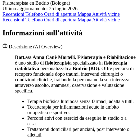
Fisioterapista en Budrio (Bologna)
Ultimo aggiornamento: 25 luglio 2026
Recensioni
Telefono
Orari di apertura
Mappa
Attività vicine
Recensioni
Telefono
Orari di apertura
Mappa
Attività vicine
Informazioni sull'attività
Descrizione
(AI Overview)
Dott.ssa Anna Canè Martelli, Fisioterapia e Riabilitazione
è uno studio di
fisioterapista
specializzato in
fisioterapia
riabilitativa
personalizzata a
Budrio (BO)
. Offre percorsi di
recupero funzionale dopo traumi, interventi chirurgici o
condizioni cliniche, trattando la persona nella sua interezza
attraverso ascolto, anamnesi, osservazione e valutazione
specifica.
Terapia biofisica luminosa senza farmaci, adatta a tutti.
Tecarterapia per infiammazioni acute in ambito
ortopedico e sportivo.
Percorsi attivi con esercizi da eseguire in studio o a
casa.
Trattamenti domiciliari per anziani, post-intervento o
allettati.