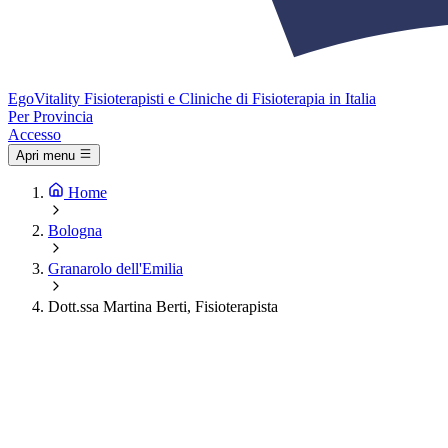
Ego
Vitality
Fisioterapisti e Cliniche di Fisioterapia in Italia
Per Provincia
Accesso
Apri menu
Home
Bologna
Granarolo dell'Emilia
Dott.ssa Martina Berti, Fisioterapista