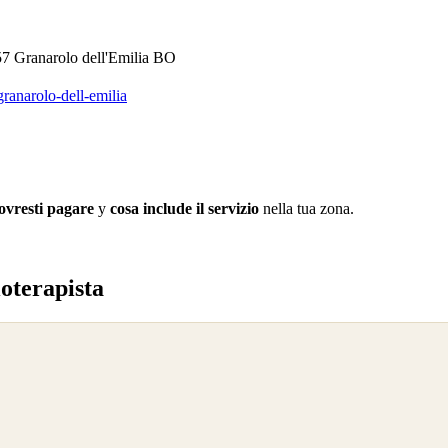
057 Granarolo dell'Emilia BO
granarolo-dell-emilia
ovresti pagare
y
cosa include il servizio
nella tua zona.
ioterapista