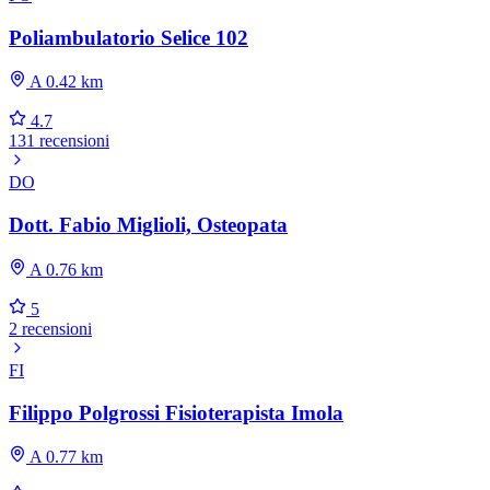
Poliambulatorio Selice 102
A 0.42 km
4.7
131 recensioni
DO
Dott. Fabio Miglioli, Osteopata
A 0.76 km
5
2 recensioni
FI
Filippo Polgrossi Fisioterapista Imola
A 0.77 km