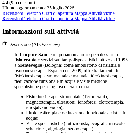
4.4
(9 recensioni)
Ultimo aggiornamento: 25 luglio 2026
Recensioni
Telefono
Orari di apertura
Mappa
Attività vicine
Recensioni
Telefono
Orari di apertura
Mappa
Attività vicine
Informazioni sull'attività
Descrizione
(AI Overview)
In Corpore Sano
è un poliambulatorio specializzato in
fisioterapia
e servizi sanitari polispecialistici, attivo dal 1995
a
Monteveglio
(Bologna) come ambulatorio di fisiatria e
fisiokinesiterapia. Espanso nel 2009, offre trattamenti di
fisiokinesiterapia strumentale e manuale, idrokinesiterapia,
rieducazione funzionale in acqua e visite mediche
specialistiche per diagnosi e terapia mirata.
Fisiokinesiterapia strumentale (Tecarterapia,
magnetoterapia, ultrasuoni, ionoforesi, elettroterapia,
idrogalvanoterapia);
Idrokinesiterapia e rieducazione funzionale assistita in
acqua;
Visite specialistiche (nutrizionista, ecografia muscolo-
scheletrica, algologia, ozonoterapia);