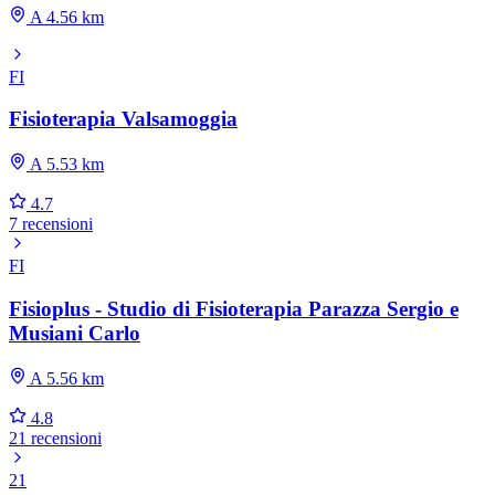
A 4.56 km
FI
Fisioterapia Valsamoggia
A 5.53 km
4.7
7 recensioni
FI
Fisioplus - Studio di Fisioterapia Parazza Sergio e
Musiani Carlo
A 5.56 km
4.8
21 recensioni
21