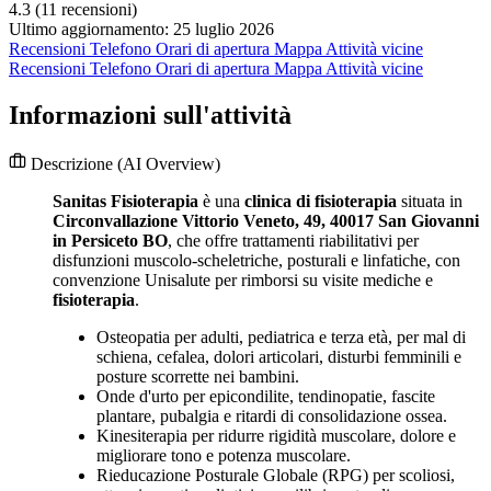
4.3
(11 recensioni)
Ultimo aggiornamento: 25 luglio 2026
Recensioni
Telefono
Orari di apertura
Mappa
Attività vicine
Recensioni
Telefono
Orari di apertura
Mappa
Attività vicine
Informazioni sull'attività
Descrizione
(AI Overview)
Sanitas Fisioterapia
è una
clinica di fisioterapia
situata in
Circonvallazione Vittorio Veneto, 49, 40017 San Giovanni
in Persiceto BO
, che offre trattamenti riabilitativi per
disfunzioni muscolo-scheletriche, posturali e linfatiche, con
convenzione Unisalute per rimborsi su visite mediche e
fisioterapia
.
Osteopatia per adulti, pediatrica e terza età, per mal di
schiena, cefalea, dolori articolari, disturbi femminili e
posture scorrette nei bambini.
Onde d'urto per epicondilite, tendinopatie, fascite
plantare, pubalgia e ritardi di consolidazione ossea.
Kinesiterapia per ridurre rigidità muscolare, dolore e
migliorare tono e potenza muscolare.
Rieducazione Posturale Globale (RPG) per scoliosi,