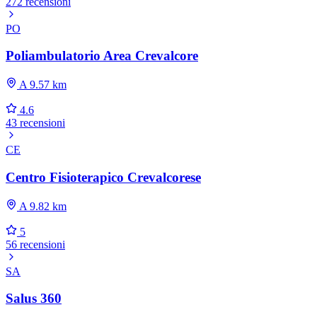
272 recensioni
PO
Poliambulatorio Area Crevalcore
A 9.57 km
4.6
43 recensioni
CE
Centro Fisioterapico Crevalcorese
A 9.82 km
5
56 recensioni
SA
Salus 360