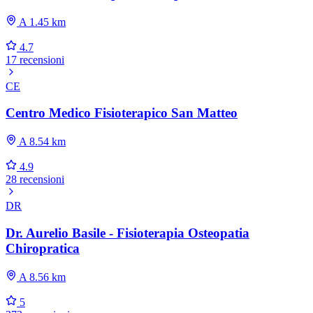
A 1.45 km
4.7
17 recensioni
CE
Centro Medico Fisioterapico San Matteo
A 8.54 km
4.9
28 recensioni
DR
Dr. Aurelio Basile - Fisioterapia Osteopatia
Chiropratica
A 8.56 km
5