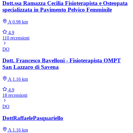
Dott.ssa Ramazza Cecilia Fisioterapista e Osteopata
specializzata in Pavimento Pelvico Femminile
A 0.98 km
4.9
110 recensioni
DO
Dott. Francesco Bavelloni - Fisioterapista OMPT
San Lazzaro di Savena
A 1.16 km
4.9
18 recensioni
DO
DottRaffaelePasquariello
A 1.16 km