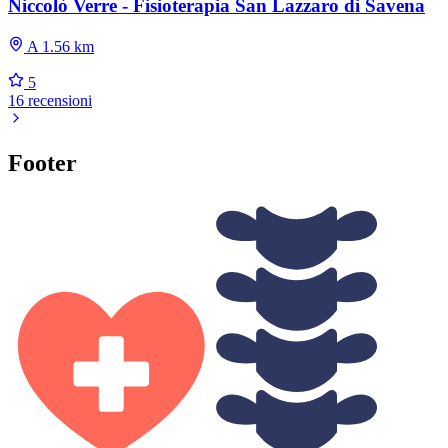
Niccolò Verre - Fisioterapia San Lazzaro di Savena
A 1.56 km
5
16 recensioni
Footer