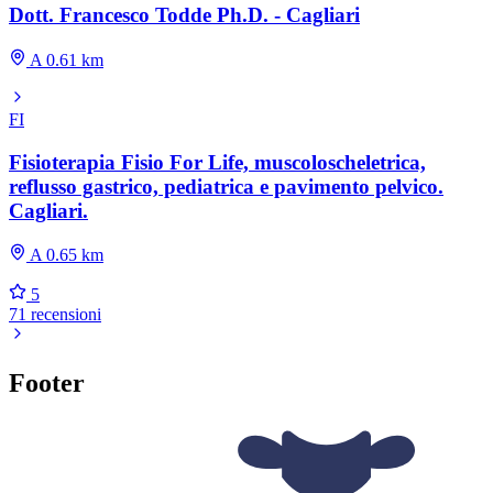
Dott. Francesco Todde Ph.D. - Cagliari
A 0.61 km
FI
Fisioterapia Fisio For Life, muscoloscheletrica,
reflusso gastrico, pediatrica e pavimento pelvico.
Cagliari.
A 0.65 km
5
71 recensioni
Footer