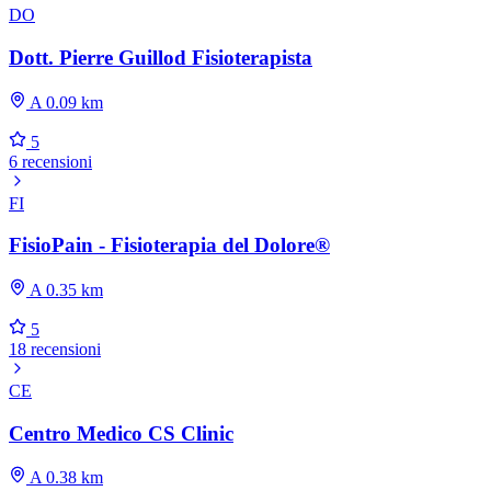
DO
Dott. Pierre Guillod Fisioterapista
A 0.09 km
5
6 recensioni
FI
FisioPain - Fisioterapia del Dolore®
A 0.35 km
5
18 recensioni
CE
Centro Medico CS Clinic
A 0.38 km