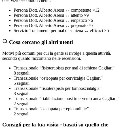
o servizio secondo i clienti.
Persona
Dott. Alberto Aresu
↔
competente
×12
Persona
Dott. Alberto Aresu
↔
attento
×9
Persona
Dott. Alberto Aresu
↔
empatico
×6
Persona
Dott. Alberto Aresu
↔
preparato
×7
Servizio
Trattamenti per mal di schiena
↔
efficaci
×5
Cosa cercano gli altri utenti
Motivi più comuni per cui la gente si rivolge a questa attività,
secondo quanto raccontano nelle recensioni.
Transazionale
“fisioterapista per mal di schiena Cagliari”
8 segnali
Transazionale
“osteopata per cervicalgia Cagliari”
5 segnali
Transazionale
“fisioterapista per lombosciatalgia”
3 segnali
Transazionale
“riabilitazione post intervento anca Cagliari”
2 segnali
Transazionale
“osteopata per epicondilite”
2 segnali
Consigli per la tua visita
· basati su quello che