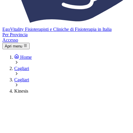
Ego
Vitality
Fisioterapisti e Cliniche di Fisioterapia in Italia
Per Provincia
Accesso
Apri menu
Home
Cagliari
Cagliari
Kinesis