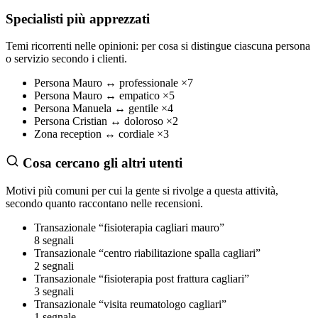
Specialisti più apprezzati
Temi ricorrenti nelle opinioni: per cosa si distingue ciascuna persona
o servizio secondo i clienti.
Persona
Mauro
↔
professionale
×7
Persona
Mauro
↔
empatico
×5
Persona
Manuela
↔
gentile
×4
Persona
Cristian
↔
doloroso
×2
Zona
reception
↔
cordiale
×3
Cosa cercano gli altri utenti
Motivi più comuni per cui la gente si rivolge a questa attività,
secondo quanto raccontano nelle recensioni.
Transazionale
“fisioterapia cagliari mauro”
8 segnali
Transazionale
“centro riabilitazione spalla cagliari”
2 segnali
Transazionale
“fisioterapia post frattura cagliari”
3 segnali
Transazionale
“visita reumatologo cagliari”
1 segnale