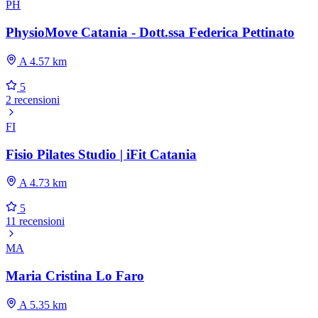
PH
PhysioMove Catania - Dott.ssa Federica Pettinato
A 4.57 km
5
2 recensioni
FI
Fisio Pilates Studio | iFit Catania
A 4.73 km
5
11 recensioni
MA
Maria Cristina Lo Faro
A 5.35 km