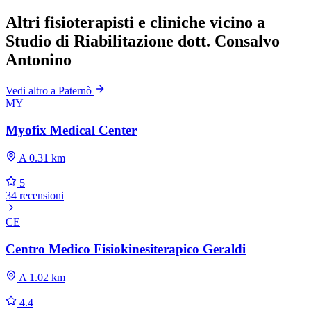
Altri fisioterapisti e cliniche vicino a
Studio di Riabilitazione dott. Consalvo
Antonino
Vedi altro a Paternò
MY
Myofix Medical Center
A 0.31 km
5
34 recensioni
CE
Centro Medico Fisiokinesiterapico Geraldi
A 1.02 km
4.4