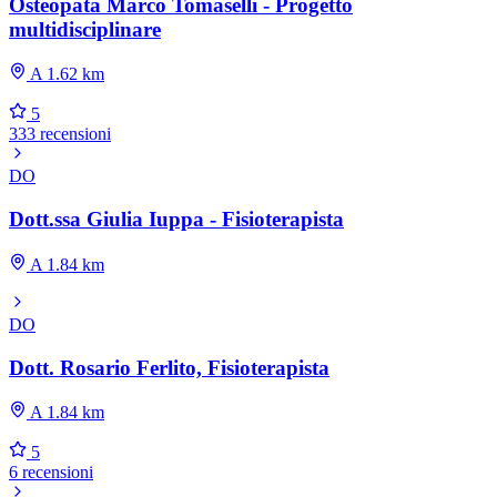
Osteopata Marco Tomaselli - Progetto
multidisciplinare
A 1.62 km
5
333 recensioni
DO
Dott.ssa Giulia Iuppa - Fisioterapista
A 1.84 km
DO
Dott. Rosario Ferlito, Fisioterapista
A 1.84 km
5
6 recensioni