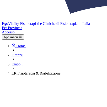
Ego
Vitality
Fisioterapisti e Cliniche di Fisioterapia in Italia
Per Provincia
Accesso
Apri menu
Home
Firenze
Empoli
LR Fisioterapia & Riabilitazione