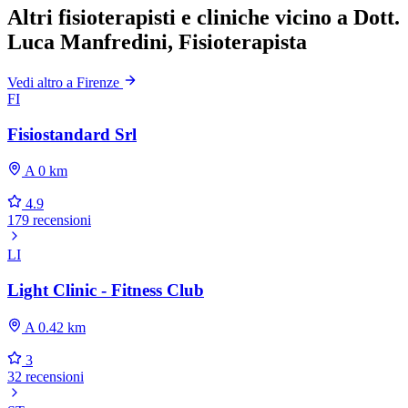
Altri fisioterapisti e cliniche vicino a Dott.
Luca Manfredini, Fisioterapista
Vedi altro a Firenze
FI
Fisiostandard Srl
A 0 km
4.9
179 recensioni
LI
Light Clinic - Fitness Club
A 0.42 km
3
32 recensioni