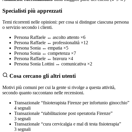
Specialisti più apprezzati
Temi ricorrenti nelle opinioni: per cosa si distingue ciascuna persona
o servizio secondo i clienti.
Persona
Raffaele
↔
ascolto attento
×6
Persona
Raffaele
↔
professionalità
×12
Persona
Sonia
↔
empatia
×5
Persona
Sonia
↔
competenza
×7
Persona
Raffaele
↔
bravura
×4
Persona
Sonia Lottini
↔
comunicativa
×2
Cosa cercano gli altri utenti
Motivi più comuni per cui la gente si rivolge a questa attività,
secondo quanto raccontano nelle recensioni.
Transazionale
“fisioterapista Firenze per infortunio ginocchio”
4 segnali
Transazionale
“riabilitazione post operatoria Firenze”
3 segnali
Transazionale
“cura cervicalgia e mal di testa fisioterapia”
3 segnali