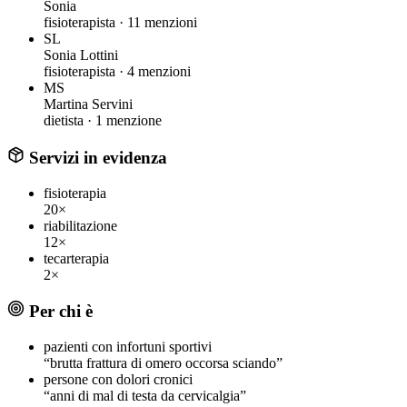
Sonia
fisioterapista ·
11 menzioni
SL
Sonia Lottini
fisioterapista ·
4 menzioni
MS
Martina Servini
dietista ·
1 menzione
Servizi in evidenza
fisioterapia
20×
riabilitazione
12×
tecarterapia
2×
Per chi è
pazienti con infortuni sportivi
“brutta frattura di omero occorsa sciando”
persone con dolori cronici
“anni di mal di testa da cervicalgia”