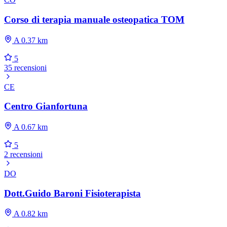
Corso di terapia manuale osteopatica TOM
A 0.37 km
5
35 recensioni
CE
Centro Gianfortuna
A 0.67 km
5
2 recensioni
DO
Dott.Guido Baroni Fisioterapista
A 0.82 km