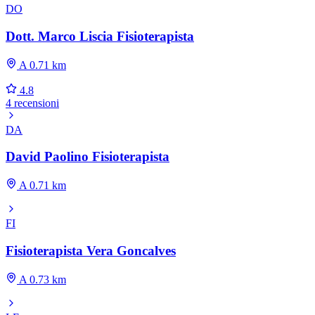
DO
Dott. Marco Liscia Fisioterapista
A 0.71 km
4.8
4 recensioni
DA
David Paolino Fisioterapista
A 0.71 km
FI
Fisioterapista Vera Goncalves
A 0.73 km