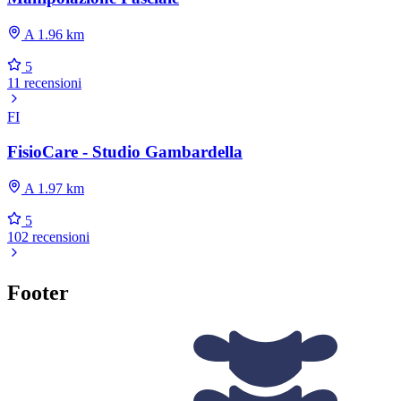
A 1.96 km
5
11 recensioni
FI
FisioCare - Studio Gambardella
A 1.97 km
5
102 recensioni
Footer