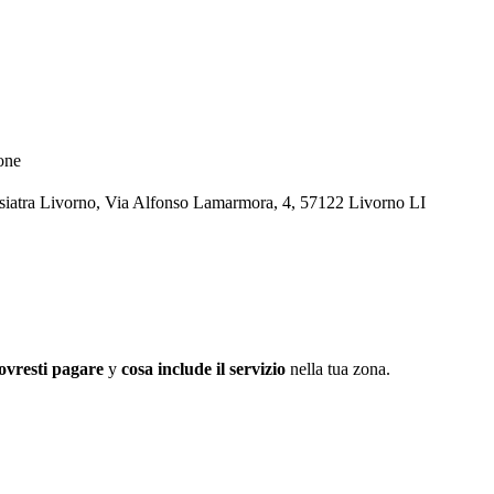
ione
o fisiatra Livorno, Via Alfonso Lamarmora, 4, 57122 Livorno LI
ovresti pagare
y
cosa include il servizio
nella tua zona.