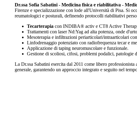
Dr.ssa Sofia Sabatini - Medicina fisica e riabilitativa - Medi
Firenze e specializzazione con lode all'Università di Pisa. Si oc
reumatologici e posturali, definendo protocolli riabilitativi perso
Tecarterapia
con INDIBA® activ e CT8 Active Therapy per
Trattamenti con laser Nd:Yag ad alta potenza, onde d'urto
Mesoterapia e infiltrazioni periarticolari/intraarticolari c
Linfodrenaggio potenziato con radiofrequenza tecar e m
Applicazione di taping neuromuscolare e funzionale.
Gestione di scoliosi, cifosi, problemi podalici, patologie 
La Dr.ssa Sabatini esercita dal 2011 come libero professionista
generale, garantendo un approccio integrato e seguito nel tempo