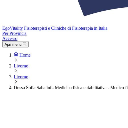
Ego
Vitality
Fisioterapisti e Cliniche di Fisioterapia in Italia
Per Provincia
Accesso
Apri menu
Home
Livorno
Livorno
Dr.ssa Sofia Sabatini - Medicina fisica e riabilitativa - Medico f