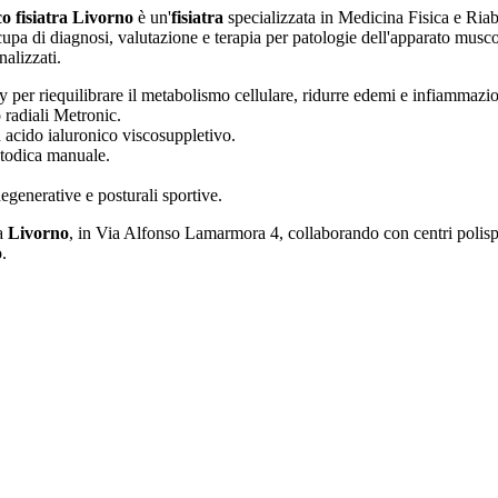
co fisiatra Livorno
è un'
fisiatra
specializzata in Medicina Fisica e Riab
cupa di diagnosi, valutazione e terapia per patologie dell'apparato muscol
nalizzati.
 riequilibrare il metabolismo cellulare, ridurre edemi e infiammazion
 radiali Metronic.
on acido ialuronico viscosuppletivo.
etodica manuale.
degenerative e posturali sportive.
 a
Livorno
, in Via Alfonso Lamarmora 4, collaborando con centri polispe
.