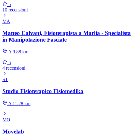
5
10 recensioni
MA
Matteo Calvani, Fisioterapista a Marlia - Specialista
in Manipolazione Fasciale
A 9.88 km
5
4 recensioni
ST
Studio Fisioterapico Fisiomedika
A 11.28 km
MO
Movelab