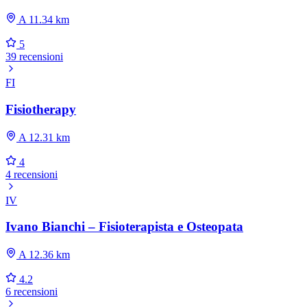
A 11.34 km
5
39 recensioni
FI
Fisiotherapy
A 12.31 km
4
4 recensioni
IV
Ivano Bianchi – Fisioterapista e Osteopata
A 12.36 km
4.2
6 recensioni