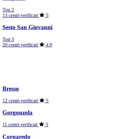
Top 2
13 centri verificati
5
Sesto San Giovanni
Top 3
20 centri verificati
4.9
Bresso
12 centri verificati
5
Gorgonzola
11 centri verificati
5
Cornaredo