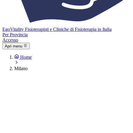
Ego
Vitality
Fisioterapisti e Cliniche di Fisioterapia in Italia
Per Provincia
Accesso
Apri menu
Home
Milano