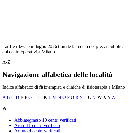
Tariffe rilevate in luglio 2026 tramite la media dei prezzi pubblicati
dai centri operativi a Milano.
A-Z
Navigazione alfabetica delle località
Indice alfabetico di fisioterapisti e cliniche di fisioterapia a Milano
A
B
C
D
E
F
G
H
I
J
K
L
M
N
O
P
Q
R
S
T
U
V
W
X
Y
Z
A
Abbiategrasso
10 centri verificati
Arese
11 centri verificati
Arluno
4 centri verificati