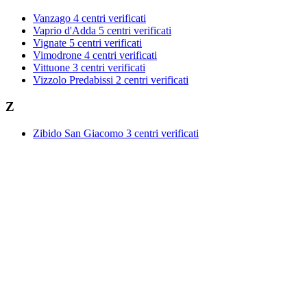
Vanzago
4 centri verificati
Vaprio d'Adda
5 centri verificati
Vignate
5 centri verificati
Vimodrone
4 centri verificati
Vittuone
3 centri verificati
Vizzolo Predabissi
2 centri verificati
Z
Zibido San Giacomo
3 centri verificati