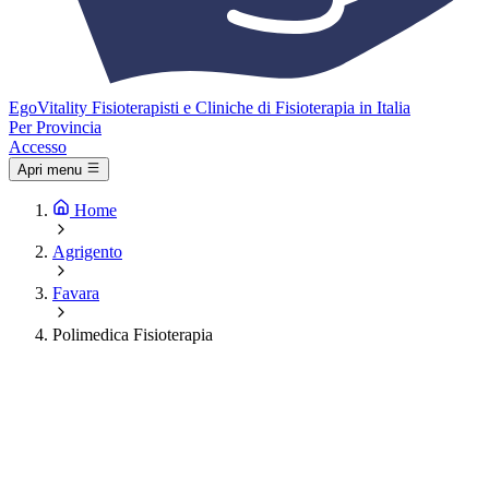
Ego
Vitality
Fisioterapisti e Cliniche di Fisioterapia in Italia
Per Provincia
Accesso
Apri menu
Home
Agrigento
Favara
Polimedica Fisioterapia