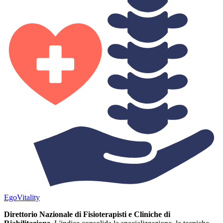
Ego
Vitality
Direttorio Nazionale di Fisioterapisti e Cliniche di