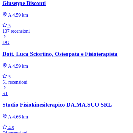
Giuseppe Bisconti
A 4.59 km
5
137 recensioni
DO
Dott. Luca Sciortino, Osteopata e Fisioterapista
A 4.59 km
5
51 recensioni
ST
Studio Fisiokinesiterapico DA.MA.SCO SRL
A 4.66 km
4.9
74 recensioni