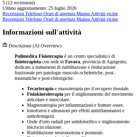
5
(12 recensioni)
Ultimo aggiornamento: 25 luglio 2026
Recensioni
Telefono
Orari di apertura
Mappa
Attività vicine
Recensioni
Telefono
Orari di apertura
Mappa
Attività vicine
Informazioni sull'attività
Descrizione
(AI Overview)
Polimedica Fisioterapia
è un centro specialistico di
fisioterapista
con sede in
Favara
, provincia di Agrigento,
dedicato a trattamenti di riabilitazione e rieducazione
funzionale per patologie muscolo-scheletriche, post-
traumatiche e post-chirurgiche.
Tecarterapia
e massoterapia per il recupero tissutale.
Fisiokinesiterapia
per il miglioramento del movimento
articolare e muscolare.
Magnetoterapia per infiammazioni e fratture ossee.
Ionoforesi e ultrasuoni per effetti antinfiammatori e
antiedemigeni.
Onde d'urto radiali per antidolorifico e miglioramento
microcircolazione.
Riabilitazione neuromotoria e posturale.