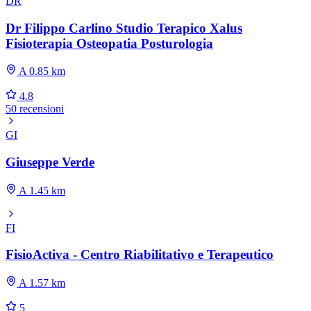
DR
Dr Filippo Carlino Studio Terapico Xalus
Fisioterapia Osteopatia Posturologia
A 0.85 km
4.8
50 recensioni
GI
Giuseppe Verde
A 1.45 km
FI
FisioActiva - Centro Riabilitativo e Terapeutico
A 1.57 km
5