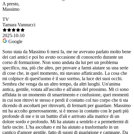
A presto,
Massimo
TV
Tamara Vannucci
2025-10-10
Google
Sono stata da Massimo 6 mesi fa, me ne avevano parlato molto bene
dei cari amici e poi ho avuto occasione di conoscerlo durante un
corso di formazione. Non sono andata da lui per un problema
specifico, ma, più che altro, per provare a farmi aiutare su una serie
di cose che, in quel momento, mi stavano affaticando. La cosa che
mi colpisce di quest'uomo è il suo sorriso, la luce dei suoi occhi.
Sembra che venga da un altro tempo, da altri luoghi. Un'anima
antica, gentile, votata all'ascolto e all'aiuto del prossimo. Mi ci sono
affidata in un momento di smarrimento e confusione, quei momenti
in cui non ritrovi te stesso e perdi il contatto col tuo corpo che ti sta
dicendo di ascoltarti per ritrovarti, di fermarti per guardare. Massimo
mi ha accolto generosamente, si è messo in contatto con le parti più
profonde di me e in un battito d'ali e arrivato alla matrice di un
dolore sordo e profondo. Mi ha aiutato a sentirlo e a permettermi di
farlo uscire. L'ha ascoltato e mi ha aiutato a trasformarlo in un
cantico d'amore gentile, fatto di suoni di guarigione e campane. Da