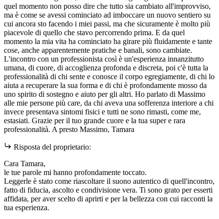
quel momento non posso dire che tutto sia cambiato all'improvviso,
ma è come se avessi cominciato ad imboccare un nuovo sentiero su
cui ancora sto facendo i miei passi, ma che sicuramente è molto più
piacevole di quello che stavo percorrendo prima. E da quel
momento la mia vita ha cominciato ha girare più fluidamente e tante
cose, anche apparentemente pratiche e banali, sono cambiate.
L'incontro con un professionista così è un'esperienza innanzitutto
umana, di cuore, di accoglienza profonda e discreta, poi c'è tutta la
professionalità di chi sente e conosce il corpo egregiamente, di chi lo
aiuta a recuperare la sua forma e di chi è profondamente mosso da
uno spirito di sostegno e aiuto per gli altri. Ho parlato di Massimo
alle mie persone più care, da chi aveva una sofferenza interiore a chi
invece presentava sintomi fisici e tutti ne sono rimasti, come me,
estasiati. Grazie per il tuo grande cuore e la tua super e rara
professionalità. A presto Massimo, Tamara
Risposta del proprietario:
Cara Tamara,
le tue parole mi hanno profondamente toccato.
Leggerle è stato come riascoltare il suono autentico di quell'incontro,
fatto di fiducia, ascolto e condivisione vera. Ti sono grato per esserti
affidata, per aver scelto di aprirti e per la bellezza con cui racconti la
tua esperienza.