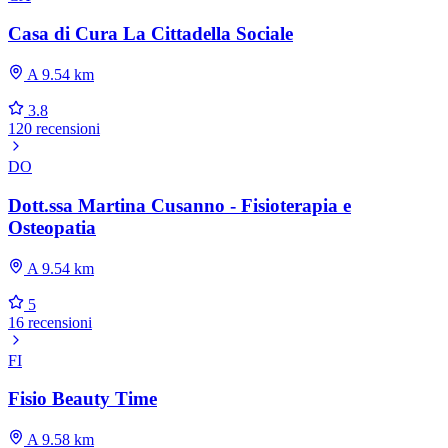
Casa di Cura La Cittadella Sociale
A 9.54 km
3.8
120 recensioni
DO
Dott.ssa Martina Cusanno - Fisioterapia e
Osteopatia
A 9.54 km
5
16 recensioni
FI
Fisio Beauty Time
A 9.58 km