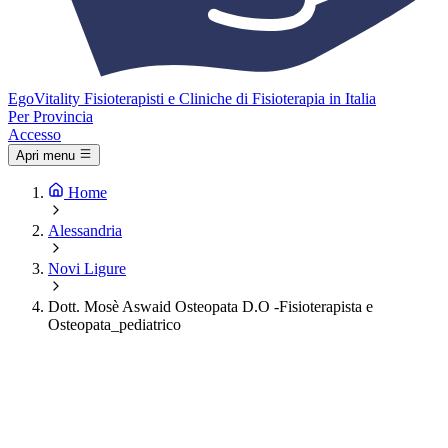
Ego
Vitality
Fisioterapisti e Cliniche di Fisioterapia in Italia
Per Provincia
Accesso
Apri menu
Home
Alessandria
Novi Ligure
Dott. Mosè Aswaid Osteopata D.O -Fisioterapista e
Osteopata_pediatrico