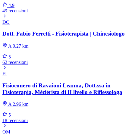
4.9
49 recensioni
DO
Dott. Fabio Ferretti - Fisioterapista | Chinesiologo
A 0.27 km
5
62 recensioni
FI
Fisioconero di Ravaioni Leanna, Dott.ssa in
Fisioterapia, Mézièrista di II livello e Riflessologa
A 2.96 km
5
18 recensioni
OM