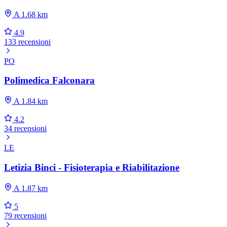
A 1.68 km
4.9
133 recensioni
PO
Polimedica Falconara
A 1.84 km
4.2
34 recensioni
LE
Letizia Binci - Fisioterapia e Riabilitazione
A 1.87 km
5
79 recensioni