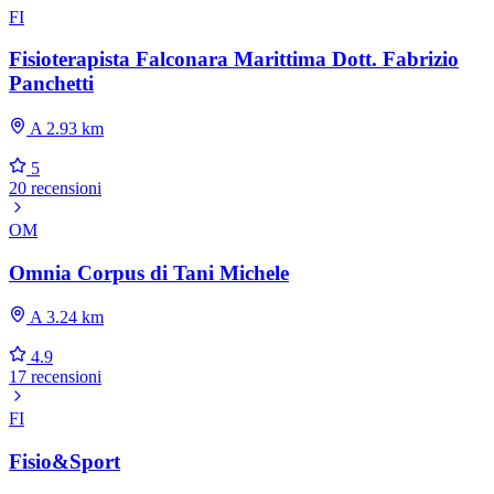
FI
Fisioterapista Falconara Marittima Dott. Fabrizio
Panchetti
A 2.93 km
5
20 recensioni
OM
Omnia Corpus di Tani Michele
A 3.24 km
4.9
17 recensioni
FI
Fisio&Sport