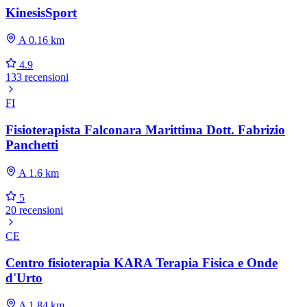
KinesisSport
A 0.16 km
4.9
133 recensioni
FI
Fisioterapista Falconara Marittima Dott. Fabrizio
Panchetti
A 1.6 km
5
20 recensioni
CE
Centro fisioterapia KARA Terapia Fisica e Onde
d'Urto
A 1.84 km