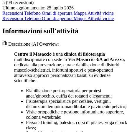
5
(99 recensioni)
Ultimo aggiornamento: 25 luglio 2026
Recensioni
Telefono
Orari di apertura
Mappa
Attività vicine
Recensioni
Telefono
Orari di apertura
Mappa
Attività vicine
Informazioni sull'attività
Descrizione
(AI Overview)
Centro il Masaccio
è una
clinica di fisioterapia
multidisciplinare con sede in
Via Masaccio 3/A ad Arezzo
,
dedicata alla prevenzione, cura e riabilitazione di disturbi
muscolo-scheletrici, infortuni sportivi e post-operatori
attraverso approcci personalizzati basati su evidenze
scientifiche.
Riabilitazione post-operatoria per protesi
anca/ginocchio, cuffia dei rotatori e legamenti;
Fisioterapia specialistica per cefalee, vertigini,
disfunzioni temporo-mandibolari e pavimento pelvico;
Visite ortopediche e gestione infortuni arto superiore,
colonna vertebrale;
Personal training, palestra, corsi di pilates, yoga e back
class;