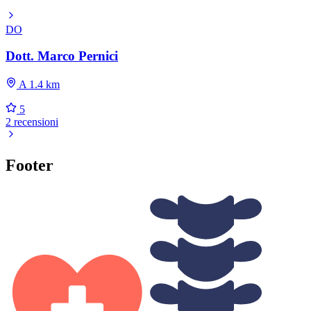
DO
Dott. Marco Pernici
A 1.4 km
5
2 recensioni
Footer