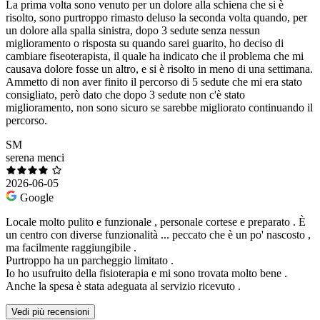
La prima volta sono venuto per un dolore alla schiena che si è
risolto, sono purtroppo rimasto deluso la seconda volta quando, per
un dolore alla spalla sinistra, dopo 3 sedute senza nessun
miglioramento o risposta su quando sarei guarito, ho deciso di
cambiare fiseoterapista, il quale ha indicato che il problema che mi
causava dolore fosse un altro, e si è risolto in meno di una settimana.
Ammetto di non aver finito il percorso di 5 sedute che mi era stato
consigliato, però dato che dopo 3 sedute non c'è stato
miglioramento, non sono sicuro se sarebbe migliorato continuando il
percorso.
SM
serena menci
2026-06-05
Google
Locale molto pulito e funzionale , personale cortese e preparato . È
un centro con diverse funzionalità ... peccato che è un po' nascosto ,
ma facilmente raggiungibile .
Purtroppo ha un parcheggio limitato .
Io ho usufruito della fisioterapia e mi sono trovata molto bene .
Anche la spesa è stata adeguata al servizio ricevuto .
Vedi più recensioni