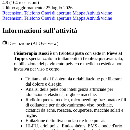
4.9
(164 recensioni)
Ultimo aggiornamento: 25 luglio 2026
Recensioni
Telefono
Orari di apertura
Mappa
Attività vicine
Recensioni
Telefono
Orari di apertura
Mappa
Attività vicine
Informazioni sull'attività
Descrizione
(AI Overview)
Fisioterapia Rossi
è un
fisioterapista
con sede in
Pieve al
Toppo
, specializzato in trattamenti di
fisioterapia
avanzata,
riabilitazione del pavimento pelvico e medicina estetica non
invasiva per viso e corpo.
Trattamenti di fisioterapia e riabilitazione per liberare
dal dolore e disagio.
Analisi della pelle con intelligenza artificiale per
idratazione, elasticità, rughe e macchie.
Radiofrequenza medica, microneedling frazionato e fili
di collagene per ringiovanimento viso, occhiaie,
cicatrici da acne, rosacea, couperose, macchie solari e
rughe.
Epilazione definitiva con laser e luce pulsata.
HI-FU, criolipolisi, Endosphères, EMS e onde d'urto