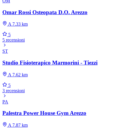
OM
Omar Rossi Osteopata D.O. Arezzo
A 7.33 km
5
5 recensioni
ST
Studio Fisioterapico Marmorini - Tiezzi
A 7.62 km
5
3 recensioni
PA
Palestra Power House Gym Arezzo
A 7.87 km