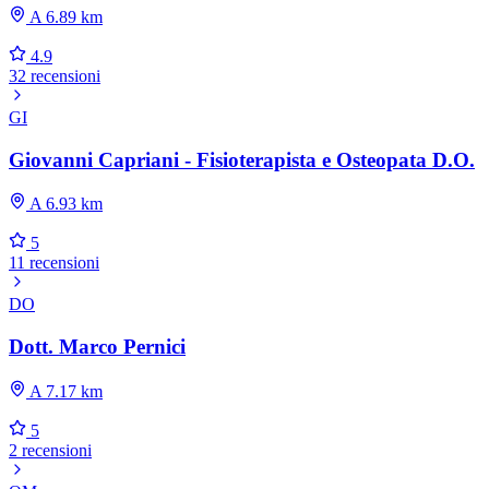
A 6.89 km
4.9
32 recensioni
GI
Giovanni Capriani - Fisioterapista e Osteopata D.O.
A 6.93 km
5
11 recensioni
DO
Dott. Marco Pernici
A 7.17 km
5
2 recensioni