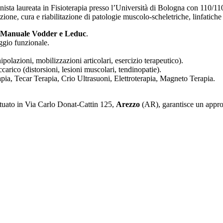
ista laureata in Fisioterapia presso l’Università di Bologna con 110/110
ione, cura e riabilitazione di patologie muscolo-scheletriche, linfatiche 
 Manuale Vodder e Leduc
.
ggio funzionale.
olazioni, mobilizzazioni articolari, esercizio terapeutico).
carico (distorsioni, lesioni muscolari, tendinopatie).
apia, Tecar Terapia, Crio Ultrasuoni, Elettroterapia, Magneto Terapia.
ituato in Via Carlo Donat-Cattin 125,
Arezzo
(AR), garantisce un approc