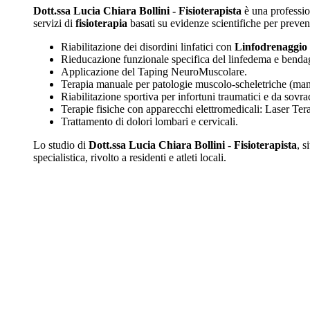
Dott.ssa Lucia Chiara Bollini - Fisioterapista
è una profession
servizi di
fisioterapia
basati su evidenze scientifiche per prevenz
Riabilitazione dei disordini linfatici con
Linfodrenaggio
Rieducazione funzionale specifica del linfedema e benda
Applicazione del Taping NeuroMuscolare.
Terapia manuale per patologie muscolo-scheletriche (manip
Riabilitazione sportiva per infortuni traumatici e da sovrac
Terapie fisiche con apparecchi elettromedicali: Laser Ter
Trattamento di dolori lombari e cervicali.
Lo studio di
Dott.ssa Lucia Chiara Bollini - Fisioterapista
, s
specialistica, rivolto a residenti e atleti locali.