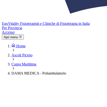
Ego
Vitality
Fisioterapisti e Cliniche di Fisioterapia in Italia
Per Provincia
Accesso
Apri menu
Home
Ascoli Piceno
Cupra Marittima
DAMA MEDICA - Poliambulatorio