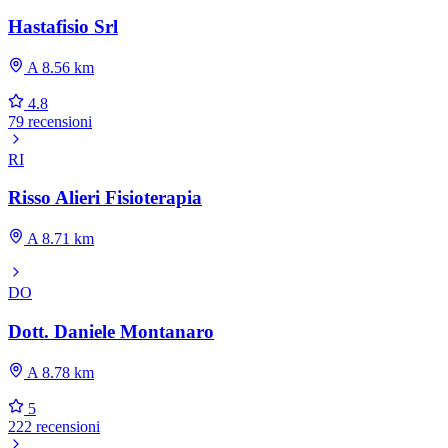
Hastafisio Srl
A 8.56 km
4.8
79 recensioni
RI
Risso Alieri Fisioterapia
A 8.71 km
DO
Dott. Daniele Montanaro
A 8.78 km
5
222 recensioni