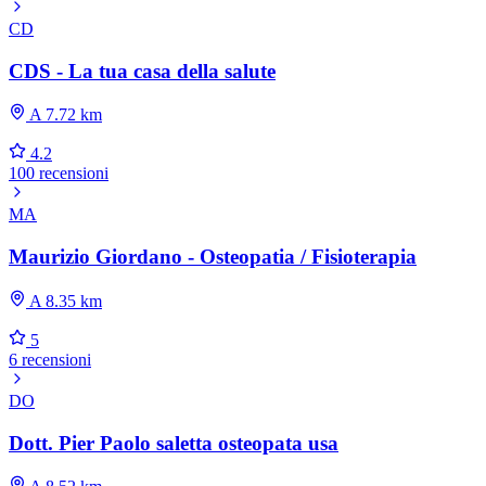
CD
CDS - La tua casa della salute
A 7.72 km
4.2
100 recensioni
MA
Maurizio Giordano - Osteopatia / Fisioterapia
A 8.35 km
5
6 recensioni
DO
Dott. Pier Paolo saletta osteopata usa