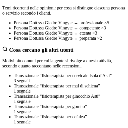
Temi ricorrenti nelle opinioni: per cosa si distingue ciascuna persona
o servizio secondo i clienti.
Persona
Dott.ssa Giedre Vingyte
↔
professionale
×5
Persona
Dott.ssa Giedre Vingyte
↔
competente
×3
Persona
Dott.ssa Giedre Vingyte
↔
attenta
×3
Persona
Dott.ssa Giedre Vingyte
↔
preparata
×2
Cosa cercano gli altri utenti
Motivi più comuni per cui la gente si rivolge a questa attività,
secondo quanto raccontano nelle recensioni.
Transazionale
“fisioterapista per cervicale Isola d'Asti”
3 segnali
Transazionale
“fisioterapista per mal di schiena”
1 segnale
Transazionale
“fisioterapista per ginocchio Asti”
1 segnale
Transazionale
“fisioterapista per gomito”
1 segnale
Transazionale
“fisioterapista per cefalea”
1 segnale