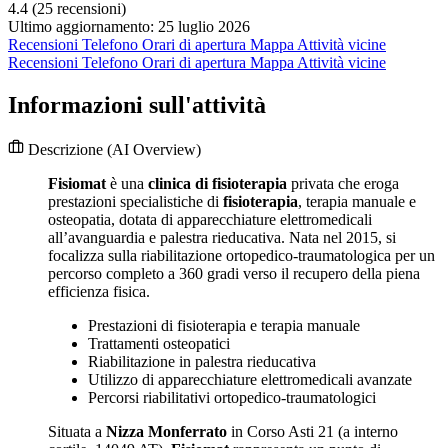
4.4
(25 recensioni)
Ultimo aggiornamento: 25 luglio 2026
Recensioni
Telefono
Orari di apertura
Mappa
Attività vicine
Recensioni
Telefono
Orari di apertura
Mappa
Attività vicine
Informazioni sull'attività
Descrizione
(AI Overview)
Fisiomat
è una
clinica di fisioterapia
privata che eroga
prestazioni specialistiche di
fisioterapia
, terapia manuale e
osteopatia, dotata di apparecchiature elettromedicali
all’avanguardia e palestra rieducativa. Nata nel 2015, si
focalizza sulla riabilitazione ortopedico-traumatologica per un
percorso completo a 360 gradi verso il recupero della piena
efficienza fisica.
Prestazioni di fisioterapia e terapia manuale
Trattamenti osteopatici
Riabilitazione in palestra rieducativa
Utilizzo di apparecchiature elettromedicali avanzate
Percorsi riabilitativi ortopedico-traumatologici
Situata a
Nizza Monferrato
in Corso Asti 21 (a interno