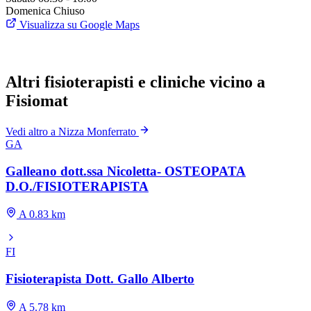
Domenica
Chiuso
Visualizza su Google Maps
Altri fisioterapisti e cliniche vicino a
Fisiomat
Vedi altro a Nizza Monferrato
GA
Galleano dott.ssa Nicoletta- OSTEOPATA
D.O./FISIOTERAPISTA
A 0.83 km
FI
Fisioterapista Dott. Gallo Alberto
A 5.78 km