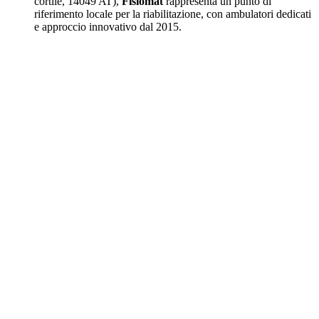
cortile, 14049 AT),
Fisiomat
rappresenta un punto di
riferimento locale per la riabilitazione, con ambulatori dedicati
e approccio innovativo dal 2015.