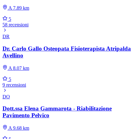
A 7.89 km
5
58 recensioni
DR
Dr. Carlo Gallo Osteopata Fisioterapista Atripalda
Avellino
A 8.07 km
5
9 recensioni
DO
Dott.ssa Elena Gammarota - Riabilitazione
Pavimento Pelvico
A 9.68 km