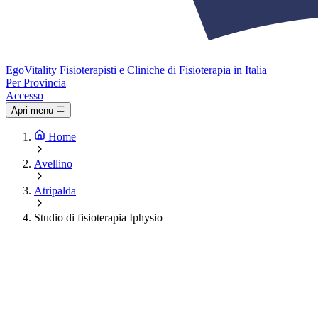
Ego
Vitality
Fisioterapisti e Cliniche di Fisioterapia in Italia
Per Provincia
Accesso
Apri menu
Home
Avellino
Atripalda
Studio di fisioterapia Iphysio