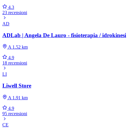
4.3
23 recensioni
AD
ADLab | Angela De Lauro - fisioterapia / idrokinesi
A 1.52 km
4.9
18 recensioni
LI
Liwell Store
A 1.91 km
4.9
95 recensioni
CE