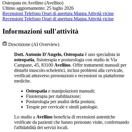
Osteopata en Avellino (Avellino)
Ultimo aggiornamento: 25 luglio 2026
Recensioni
Telefono
Orari di apertura
Mappa
Attività vicine
Recensioni
Telefono
Orari di apertura
Mappa
Attività vicine
Informazioni sull'attività
Descrizione
(AI Overview)
Dott. Antonio D'Angelo, Osteopata
è uno specialista in
osteopatia
, fisioterapia e posturologia con studio in Via
Campane, 45, 83100
Avellino
. Offre trattamenti manuali per
disturbi muscolo-scheletrici, inclusi problemi alla cervicale,
verificati attraverso prenotazioni e recensioni su piattaforme
mediche.
Osteopatia
e manipolazioni manuali;
Fisioterapia per riabilitazione;
Posturologia per analisi della postura;
Terapie per cervicale e simili patologie.
Lo studio a
Avellino
beneficia di recensioni autentiche
verificate da pazienti che hanno prenotato visite, confermando
l'affidabilità dei servizi locali.