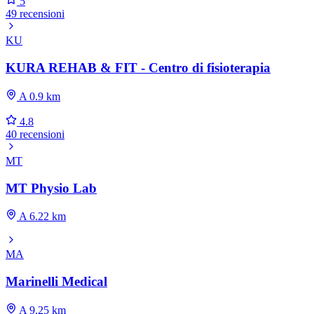
5
49 recensioni
KU
KURA REHAB & FIT - Centro di fisioterapia
A 0.9 km
4.8
40 recensioni
MT
MT Physio Lab
A 6.22 km
MA
Marinelli Medical
A 9.25 km