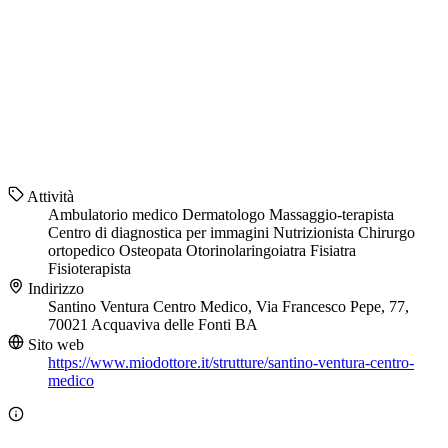
Attività
Ambulatorio medico
Dermatologo
Massaggio-terapista
Centro di diagnostica per immagini
Nutrizionista
Chirurgo
ortopedico
Osteopata
Otorinolaringoiatra
Fisiatra
Fisioterapista
Indirizzo
Santino Ventura Centro Medico, Via Francesco Pepe, 77,
70021 Acquaviva delle Fonti BA
Sito web
https://www.miodottore.it/strutture/santino-ventura-centro-
medico