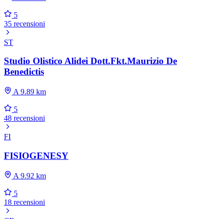
5
35 recensioni
ST
Studio Olistico Alidei Dott.Fkt.Maurizio De
Benedictis
A 9.89 km
5
48 recensioni
FI
FISIOGENESY
A 9.92 km
5
18 recensioni