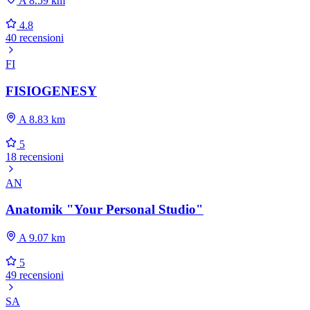
A 8.59 km
4.8
40 recensioni
FI
FISIOGENESY
A 8.83 km
5
18 recensioni
AN
Anatomik "Your Personal Studio"
A 9.07 km
5
49 recensioni
SA