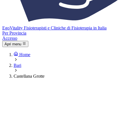
Ego
Vitality
Fisioterapisti e Cliniche di Fisioterapia in Italia
Per Provincia
Accesso
Apri menu
Home
Bari
Castellana Grotte