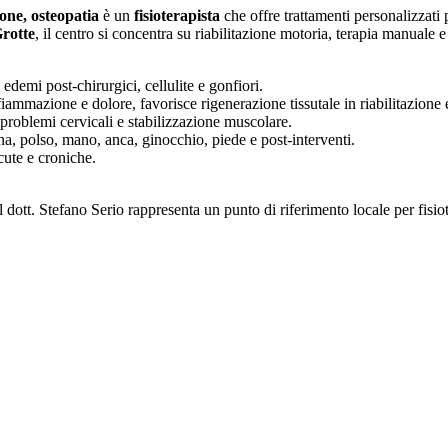
one, osteopatia
è un
fisioterapista
che offre trattamenti personalizzati
rotte
, il centro si concentra su riabilitazione motoria, terapia manuale
, edemi post-chirurgici, cellulite e gonfiori.
fiammazione e dolore, favorisce rigenerazione tissutale in riabilitazione 
, problemi cervicali e stabilizzazione muscolare.
na, polso, mano, anca, ginocchio, piede e post-interventi.
ute e croniche.
ott. Stefano Serio rappresenta un punto di riferimento locale per fisiote