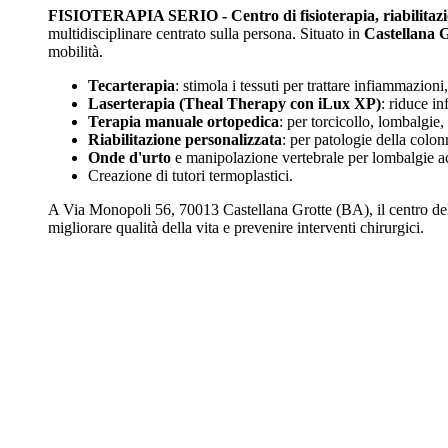
FISIOTERAPIA SERIO - Centro di fisioterapia, riabilitazi
multidisciplinare centrato sulla persona. Situato in
Castellana G
mobilità.
Tecarterapia
: stimola i tessuti per trattare infiammazioni
Laserterapia (Theal Therapy con iLux XP)
: riduce in
Terapia manuale ortopedica
: per torcicollo, lombalgie
Riabilitazione personalizzata
: per patologie della colon
Onde d'urto
e manipolazione vertebrale per lombalgie ac
Creazione di tutori termoplastici.
A Via Monopoli 56, 70013 Castellana Grotte (BA), il centro del d
migliorare qualità della vita e prevenire interventi chirurgici.