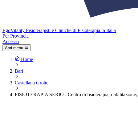
Ego
Vitality
Fisioterapisti e Cliniche di Fisioterapia in Italia
Per Provincia
Accesso
Apri menu
Home
Bari
Castellana Grotte
FISIOTERAPIA SERIO - Centro di fisioterapia, riabilitazione, 