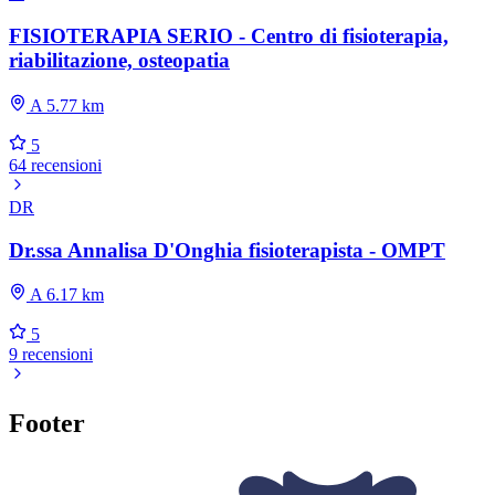
FISIOTERAPIA SERIO - Centro di fisioterapia,
riabilitazione, osteopatia
A 5.77 km
5
64 recensioni
DR
Dr.ssa Annalisa D'Onghia fisioterapista - OMPT
A 6.17 km
5
9 recensioni
Footer