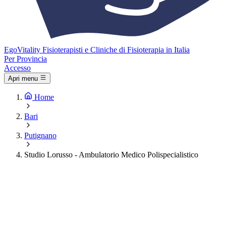
Ego
Vitality
Fisioterapisti e Cliniche di Fisioterapia in Italia
Per Provincia
Accesso
Apri menu
Home
Bari
Putignano
Studio Lorusso - Ambulatorio Medico Polispecialistico